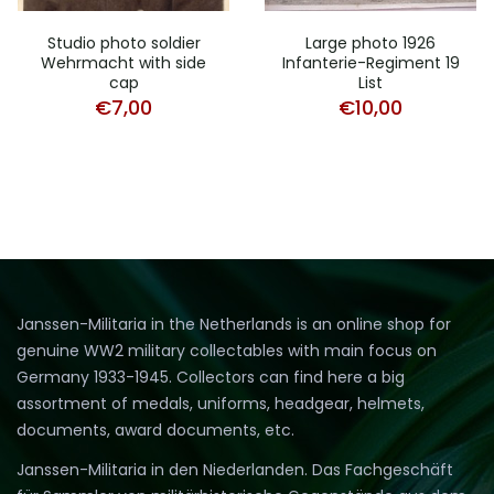
Studio photo soldier
Large photo 1926
Wehrmacht with side
Infanterie-Regiment 19
cap
List
€
7,00
€
10,00
Janssen-Militaria in the Netherlands is an online shop for
genuine WW2 military collectables with main focus on
Germany 1933-1945. Collectors can find here a big
assortment of medals, uniforms, headgear, helmets,
documents, award documents, etc.
Janssen-Militaria in den Niederlanden. Das Fachgeschäft