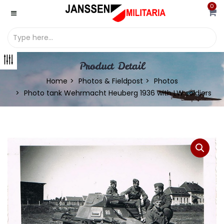
0
Product Detail
Home
Photos & Fieldpost
Photos
Photo tank Wehrmacht Heuberg 1936 with LW soldiers