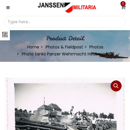
0
Product Detail
Home
Photos & Fieldpost
Photos
Photo tanks Panzer Wehrmacht Heuberg 1936