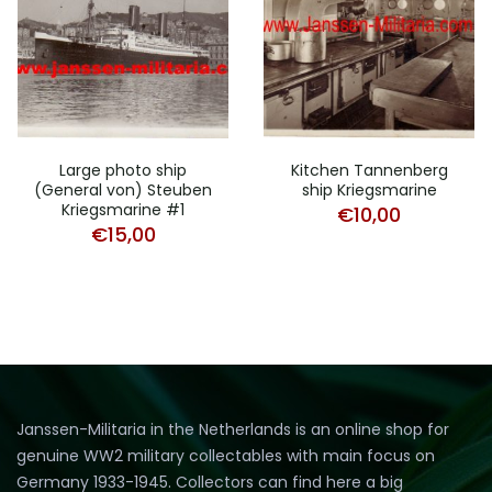
Large photo ship
Kitchen Tannenberg
(General von) Steuben
ship Kriegsmarine
Kriegsmarine #1
€
10,00
€
15,00
Janssen-Militaria in the Netherlands is an online shop for
genuine WW2 military collectables with main focus on
Germany 1933-1945. Collectors can find here a big