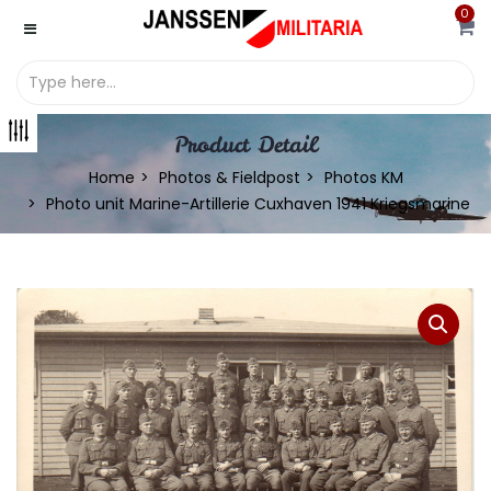
0
Product Detail
Home
Photos & Fieldpost
Photos KM
Photo unit Marine-Artillerie Cuxhaven 1941 Kriegsmarine