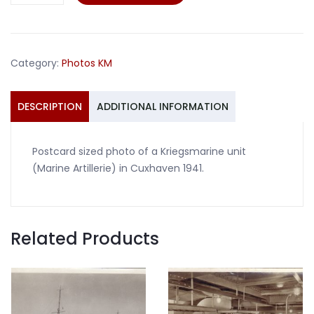
unit
Marine-
Artillerie
Cuxhaven
Category:
Photos KM
1941
Kriegsmarine
quantity
DESCRIPTION
ADDITIONAL INFORMATION
Postcard sized photo of a Kriegsmarine unit
(Marine Artillerie) in Cuxhaven 1941.
Related Products