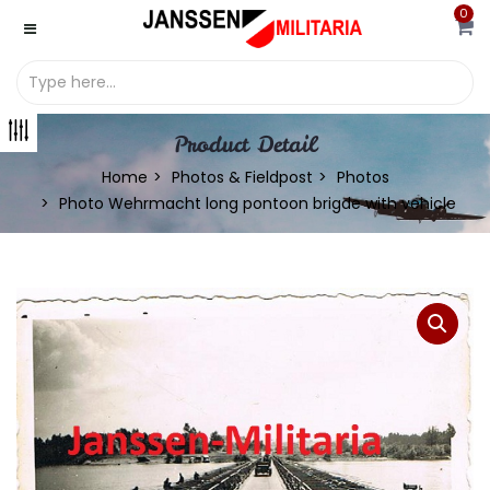
0
Product Detail
Home
Photos & Fieldpost
Photos
Photo Wehrmacht long pontoon brigde with vehicle