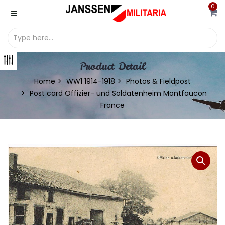
0
Product Detail
Home
WW1 1914-1918
Photos & Fieldpost
Post card Offizier- und Soldatenheim Montfaucon
France