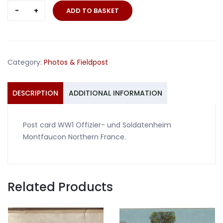
Post
ADD TO BASKET
card
Offizier-
und
Soldatenheim
Category:
Photos & Fieldpost
Montfaucon
France
quantity
DESCRIPTION
ADDITIONAL INFORMATION
Post card WW1 Offizier- und Soldatenheim
Montfaucon Northern France.
Related Products