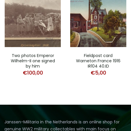
Two photos Emperor
Fieldpost card
Wilhelm-II one signed
Warneton France 1916
by him
IR104 40.ID
€
100,00
€
5,00
Janssen-Militaria in the Netherlands is an online shop for
genuine WW2 military collectables with main focus on