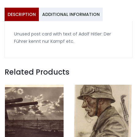
kennt
nur
DESCRIPTION
ADDITIONAL INFORMATION
Kampf
quantity
Unused post card with text of Adolf Hitler: Der
Führer kennt nur Kampf etc.
Related Products