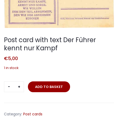
Post card with text Der Führer
kennt nur Kampf
€
5,00
1 in stock
Post
ADD TO BASKET
card
with
text
Der
Category:
Post cards
Führer