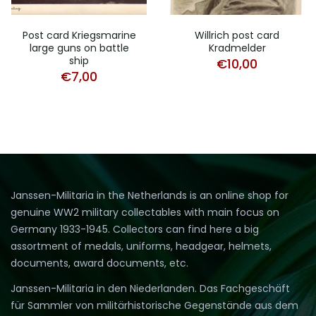
Post card Kriegsmarine
Willrich post card
large guns on battle
Kradmelder
ship
€
10,00
€
7,00
Janssen-Militaria in the Netherlands is an online shop for
genuine WW2 military collectables with main focus on
Germany 1933-1945. Collectors can find here a big
assortment of medals, uniforms, headgear, helmets,
documents, award documents, etc.
Janssen-Militaria in den Niederlanden. Das Fachgeschäft
für Sammler von militärhistorische Gegenstände aus dem