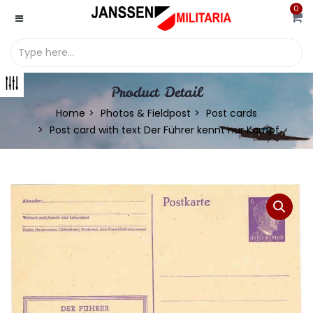
0
Product Detail
Home
Photos & Fieldpost
Post cards
Post card with text Der Führer kennt nur Kampf