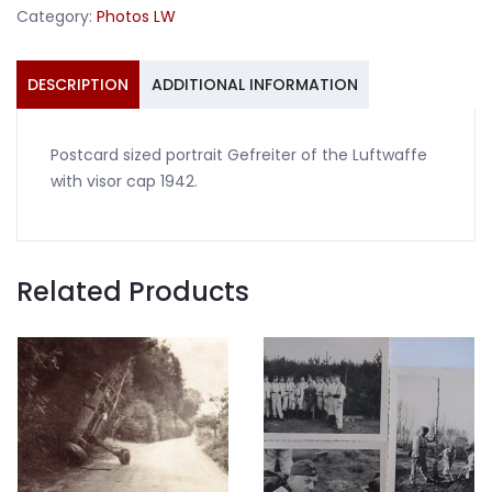
Category:
Photos LW
visor
cap
1942
DESCRIPTION
ADDITIONAL INFORMATION
quantity
Postcard sized portrait Gefreiter of the Luftwaffe
with visor cap 1942.
Related Products