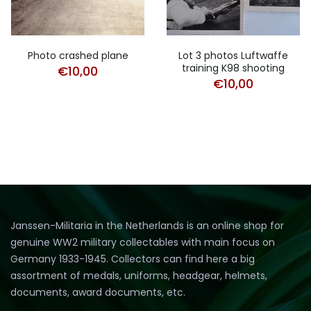
Photo crashed plane
Lot 3 photos Luftwaffe
training K98 shooting
€
10,00
€
10,00
Janssen-Militaria in the Netherlands is an online shop for
genuine WW2 military collectables with main focus on
Germany 1933-1945. Collectors can find here a big
assortment of medals, uniforms, headgear, helmets,
documents, award documents, etc.