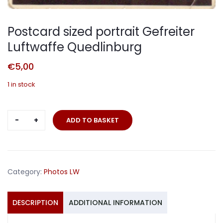
Postcard sized portrait Gefreiter
Luftwaffe Quedlinburg
€
5,00
1 in stock
Postcard
ADD TO BASKET
sized
portrait
Gefreiter
Luftwaffe
Category:
Photos LW
Quedlinburg
quantity
DESCRIPTION
ADDITIONAL INFORMATION