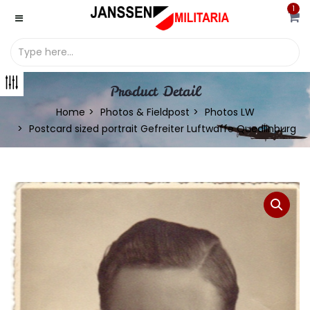
1
Product Detail
Home
Photos & Fieldpost
Photos LW
Postcard sized portrait Gefreiter Luftwaffe Quedlinburg