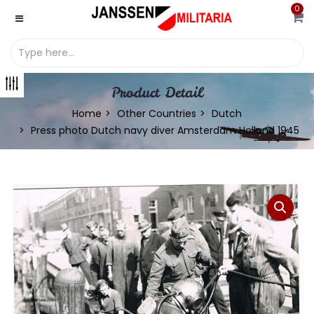
0
Product Detail
Home
Other Countries
Dutch
Press photo Dutch navy diver Amsterdam Holland 1945