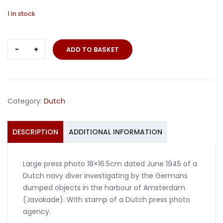
1 in stock
Press
ADD TO BASKET
photo
Dutch
navy
diver
Category:
Dutch
Amsterdam
Holland
1945
DESCRIPTION
ADDITIONAL INFORMATION
quantity
Large press photo 18×16.5cm dated June 1945 of a
Dutch navy diver investigating by the Germans
dumped objects in the harbour of Amsterdam
(Javakade). With stamp of a Dutch press photo
agency.