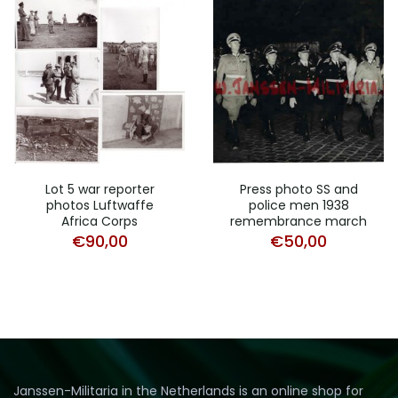
Lot 5 war reporter
Press photo SS and
photos Luftwaffe
police men 1938
Africa Corps
remembrance march
€
90,00
€
50,00
Janssen-Militaria in the Netherlands is an online shop for