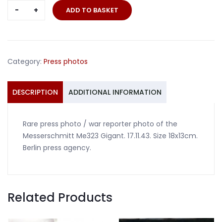
Press
ADD TO BASKET
photo
Messerschmitt
Me323
Gigant
Category:
Press photos
1943
#2
quantity
DESCRIPTION
ADDITIONAL INFORMATION
Rare press photo / war reporter photo of the
Messerschmitt Me323 Gigant. 17.11.43. Size 18x13cm.
Berlin press agency.
Related Products