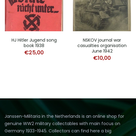
HJ Hitler Jugend song
NSKOV journal war
book 1938
casualties organisation
June 1942
€
25,00
€
10,00
Janssen-Militaria in the Netherlands is an online shop for
genuine WW2 military collectables with main focus on
Germany 1933-1945. Collectors can find here a big