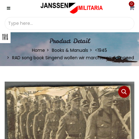
0
Product Detail
Home
Books & Manuals
<1945
RAD song book Singend wollen wir marchieren damaged