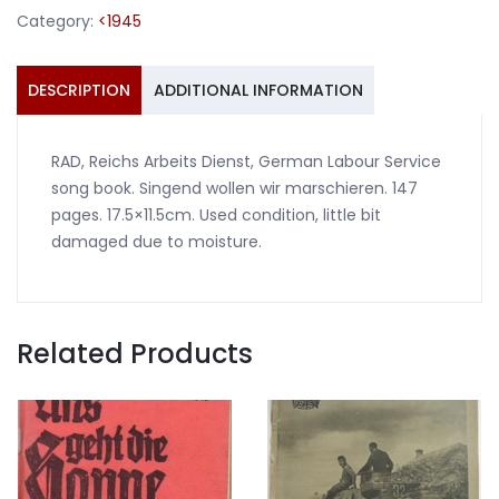
wollen
Category:
<1945
wir
marchieren
damaged
DESCRIPTION
ADDITIONAL INFORMATION
quantity
RAD, Reichs Arbeits Dienst, German Labour Service
song book. Singend wollen wir marschieren. 147
pages. 17.5×11.5cm. Used condition, little bit
damaged due to moisture.
Related Products