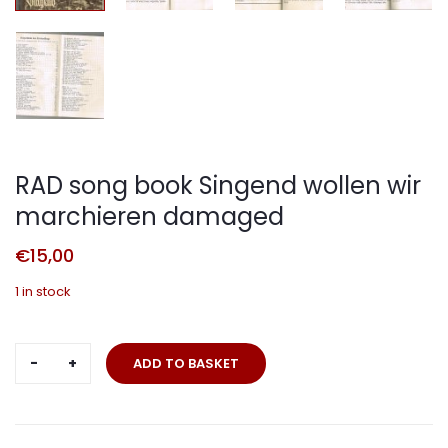
RAD song book Singend wollen wir
marchieren damaged
€
15,00
1 in stock
RAD
ADD TO BASKET
song
book
Singend