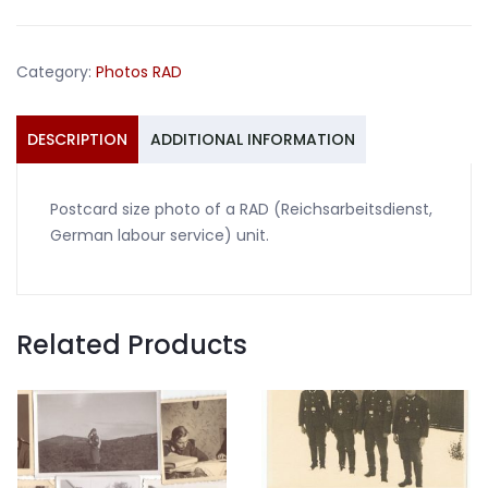
postcard
sized
photo
Category:
Photos RAD
quantity
DESCRIPTION
ADDITIONAL INFORMATION
Postcard size photo of a RAD (Reichsarbeitsdienst,
German labour service) unit.
Related Products