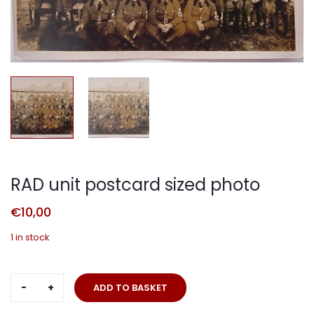
RAD unit postcard sized photo
€
10,00
1 in stock
RAD
ADD TO BASKET
unit