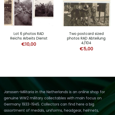
Lot 6 photos RAD
Two postcard sized
Reichs Arbeits Dienst
photos RAD Abteilung
4/104
€
10,00
€
5,00
Janssen-Militaria in the Netherlands is an online shop for
genuine WW2 military collectables with main focus on
Germany 1933-1945. Collectors can find here a big
assortment of medals, uniforms, headgear, helmets,