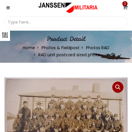
0
Product Detail
Home
Photos & Fieldpost
Photos RAD
RAD unit postcard sized photo