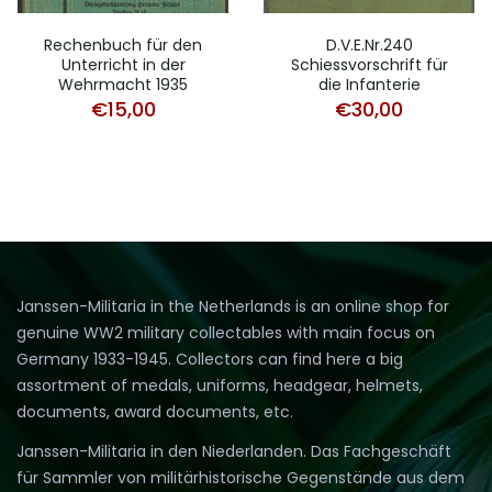
Rechenbuch für den
D.V.E.Nr.240
Unterricht in der
Schiessvorschrift für
Wehrmacht 1935
die Infanterie
€
15,00
€
30,00
Janssen-Militaria in the Netherlands is an online shop for
genuine WW2 military collectables with main focus on
Germany 1933-1945. Collectors can find here a big
assortment of medals, uniforms, headgear, helmets,
documents, award documents, etc.
Janssen-Militaria in den Niederlanden. Das Fachgeschäft
für Sammler von militärhistorische Gegenstände aus dem