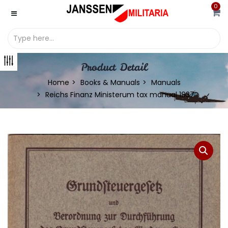
0
Product Detail
Home
Books & Manuals
Manuals
Reichs Finanz Ministerum tax manual 1937