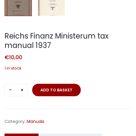
Reichs Finanz Ministerum tax
manual 1937
€
10,00
1 in stock
Reichs
ADD TO BASKET
Finanz
Ministerum
tax
manual
Category:
Manuals
1937
quantity