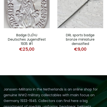
Badge DJ/HJ
DRL sports badge
Deutsches Jugendfest
bronze miniature
1935 #1
denazified
€
25,00
€
9,00
Janssen-Militaria in the Netherlands is an online shop for
genuine WW2 military collectables with main focus on
Germany 1933-1945. Collectors can find here a big
assortment of medals, uniforms, headgear, helmets,