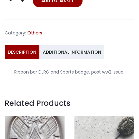
ADD TO BASKET
bar
DLRG
and
Sports
Category:
Others
badge
quantity
DESCRIPTION
ADDITIONAL INFORMATION
Ribbon bar DLRG and Sports badge, post ww2 issue.
Related Products