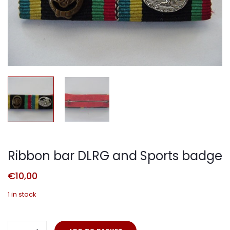
Ribbon bar DLRG and Sports badge
€
10,00
1 in stock
Ribbon