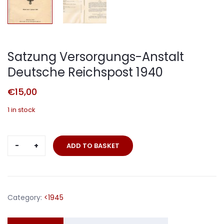
Satzung Versorgungs-Anstalt
Deutsche Reichspost 1940
€
15,00
1 in stock
Satzung
ADD TO BASKET
Versorgungs-
Anstalt
Deutsche
Reichspost
Category:
<1945
1940
quantity