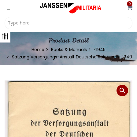
0
Product Detail
Home
Books & Manuals
<1945
Satzung Versorgungs-Anstalt Deutsche Reichspost 1940