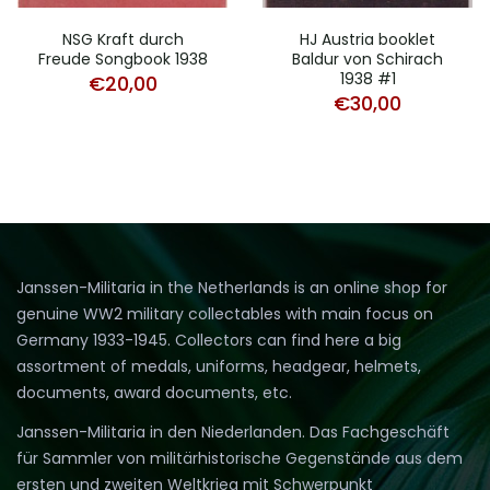
NSG Kraft durch
HJ Austria booklet
Freude Songbook 1938
Baldur von Schirach
1938 #1
€
20,00
€
30,00
Janssen-Militaria in the Netherlands is an online shop for
genuine WW2 military collectables with main focus on
Germany 1933-1945. Collectors can find here a big
assortment of medals, uniforms, headgear, helmets,
documents, award documents, etc.
Janssen-Militaria in den Niederlanden. Das Fachgeschäft
für Sammler von militärhistorische Gegenstände aus dem
ersten und zweiten Weltkrieg mit Schwerpunkt