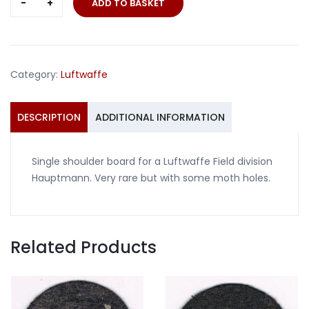
ADD TO BASKET
board
Luftwaffe
Field
division
Category:
Luftwaffe
Hauptmann
quantity
DESCRIPTION
ADDITIONAL INFORMATION
Single shoulder board for a Luftwaffe Field division
Hauptmann. Very rare but with some moth holes.
Related Products