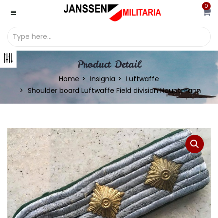
0
Product Detail
Home
Insignia
Luftwaffe
Shoulder board Luftwaffe Field division Hauptmann