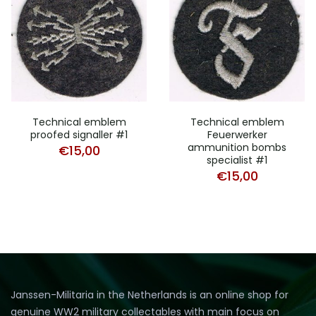
Technical emblem
Technical emblem
proofed signaller #1
Feuerwerker
ammunition bombs
€
15,00
specialist #1
€
15,00
Janssen-Militaria in the Netherlands is an online shop for
genuine WW2 military collectables with main focus on