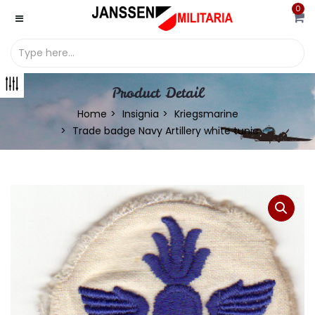
0
Product Detail
Home
Insignia
Kriegsmarine
Trade badge Navy Artillery white tunic