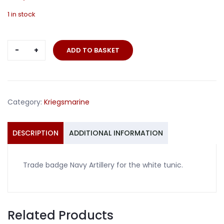
1 in stock
Trade
ADD TO BASKET
badge
Navy
Artillery
white
Category:
Kriegsmarine
tunic
quantity
DESCRIPTION
ADDITIONAL INFORMATION
Trade badge Navy Artillery for the white tunic.
Related Products