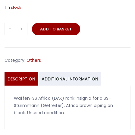
1 in stock
Waffen-
ADD TO BASKET
SS
sturmmann
Africa
rank
Category:
Others
insignia
quantity
DESCRIPTION
ADDITIONAL INFORMATION
Waffen-SS Africa (DAK) rank insignia for a SS-
Sturmmann (Gefreiter). Africa brown piping on
black. Unused condition.