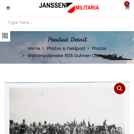
0
Product Detail
Home
Photos & Fieldpost
Photos
Wattenpolonaise 1935 Duhnen Cuxhaven