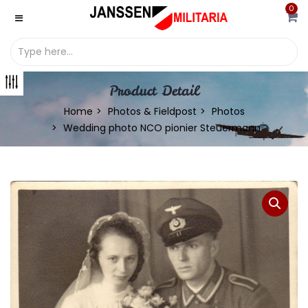
0
Product Detail
Home
Photos & Fieldpost
Photos
Wedding photo NCO pionier Steuermann