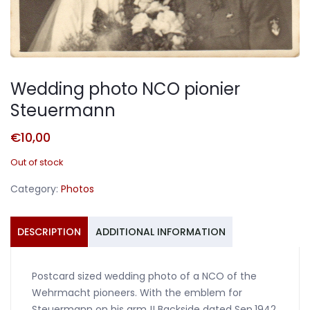
Wedding photo NCO pionier
Steuermann
€
10,00
Out of stock
Category:
Photos
DESCRIPTION
ADDITIONAL INFORMATION
Postcard sized wedding photo of a NCO of the
Wehrmacht pioneers. With the emblem for
Steuermann on his arm !! Backside dated Sep.1942.