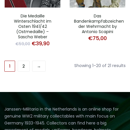
Die Medaille
Das
Winterschlacht im
Bandenkampfabzeichen
Osten 1941/42
der Wehrmacht by
(Ostmedaille) –
Antonio Scapini
Sascha Weber
€
75,00
Original
Current
€
39,90
€
59,00
price
price
was:
is:
So
Showing 1–20 of 21 results
€59,00.
€39,90.
1
2
→
b
pr
lo
to
hi
Janssen-Militaria in the Netherlands is an online shop for
genuine WW2 military collectables with main focus on
Germany 1933-1945. Collectors can find here a big