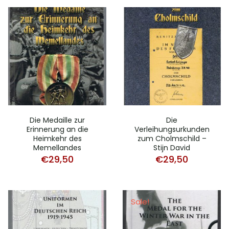
was:
is:
€59,00.
€29,5
€39,00.
€29,50.
Die Medaille zur
Die
Erinnerung an die
Verleihungsurkunden
Heimkehr des
zum Cholmschild –
Memellandes
Stijn David
€
29,50
€
29,50
Sale!