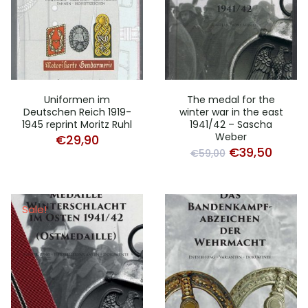
Uniformen im
The medal for the
Deutschen Reich 1919-
winter war in the east
1945 reprint Moritz Ruhl
1941/42 – Sascha
Weber
€
29,90
Original
Curre
€
39,50
€
59,00
price
price
was:
is:
€59,00.
€39,5
Sale!