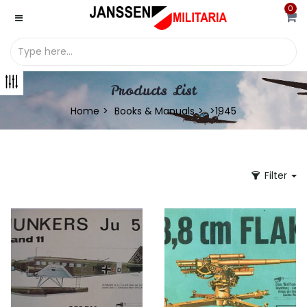
0
Products List
Home
Books & Manuals
>1945
Filter