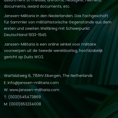
assortment of medals, uniforms, headgear, helmets,
documents, award documents, etc.
Janssen-Militaria in den Niederlanden. Das Fachgeschäft
für Sammler von militärhistorische Gegenstände aus dem
ersten und zweiten Weltkrieg mit Schwerpunkt
Deutschland 1933-1945.
Janssen-Militaria is een online winkel voor militaire
voorwerpen uit de tweede wereldoorlog, hoofdzakelijk
gericht op Duits WO2.
Warfslatweg 6, 7151HV Eibergen, The Netherlands
E: info@janssen-militaria.com
W: www.janssen-militaria.com
T: (0031)545473869
M: (0031)653234008