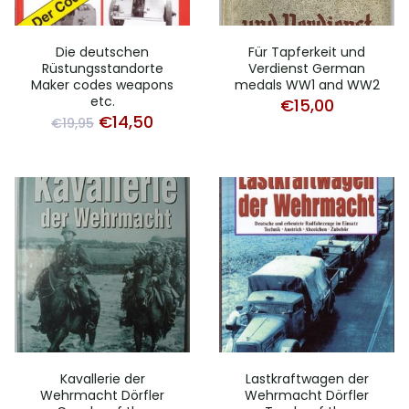
Die deutschen
Für Tapferkeit und
Rüstungsstandorte
Verdienst German
Maker codes weapons
medals WW1 and WW2
etc.
€
15,00
Original
Current
€
14,50
€
19,95
price
price
was:
is:
€19,95.
€14,50.
Kavallerie der
Lastkraftwagen der
Wehrmacht Dörfler
Wehrmacht Dörfler