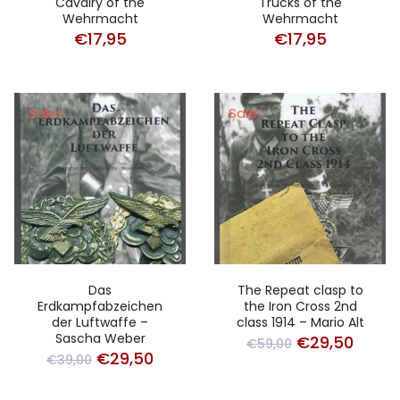
Cavalry of the
Trucks of the
Wehrmacht
Wehrmacht
€
17,95
€
17,95
Sale!
Sale!
Das
The Repeat clasp to
Erdkampfabzeichen
the Iron Cross 2nd
der Luftwaffe –
class 1914 – Mario Alt
Sascha Weber
Original
Curre
€
29,50
€
59,00
Original
Current
€
29,50
€
39,00
price
price
price
price
was:
is: