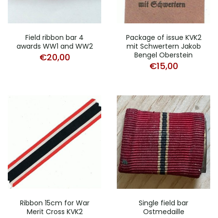
Field ribbon bar 4
Package of issue KVK2
awards WW1 and WW2
mit Schwertern Jakob
Bengel Oberstein
€
20,00
€
15,00
Ribbon 15cm for War
Single field bar
Merit Cross KVK2
Ostmedaille