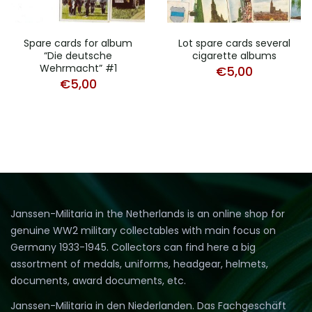
Spare cards for album
Lot spare cards several
“Die deutsche
cigarette albums
Wehrmacht” #1
€
5,00
€
5,00
Janssen-Militaria in the Netherlands is an online shop for
genuine WW2 military collectables with main focus on
Germany 1933-1945. Collectors can find here a big
assortment of medals, uniforms, headgear, helmets,
documents, award documents, etc.
Janssen-Militaria in den Niederlanden. Das Fachgeschäft