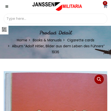
0
Product Detail
Home
Books & Manuals
Cigarette cards
Album “Adolf Hitler, Bilder aus dem Leben des Führers”
1936