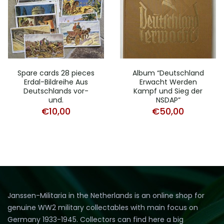
Spare cards 28 pieces
Album “Deutschland
Erdal-Bildreihe Aus
Erwacht Werden
Deutschlands vor-
Kampf und Sieg der
und.
NSDAP”
€
10,00
€
50,00
Janssen-Militaria in the Netherlands is an online shop for
genuine WW2 military collectables with main focus on
Germany 1933-1945. Collectors can find here a big