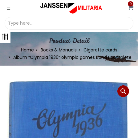
0
Product Detail
Home
Books & Manuals
Cigarette cards
Album “Olympia 1936” olympic games Band I complete