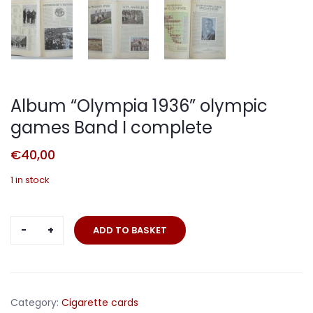
Album “Olympia 1936” olympic
games Band I complete
€
40,00
1 in stock
Album
ADD TO BASKET
"Olympia
1936"
olympic
games
Category:
Cigarette cards
Band