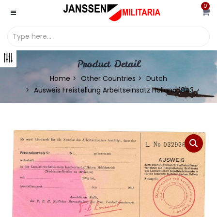
0
Product Detail
Home
Other Countries
Dutch
Ausweis Freistellung Arbeitseinsatz Holland 1943