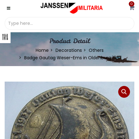
0
Product Detail
Home
Decorations
Others
Badge Gautag Weser-Ems in Oldenburg 1937