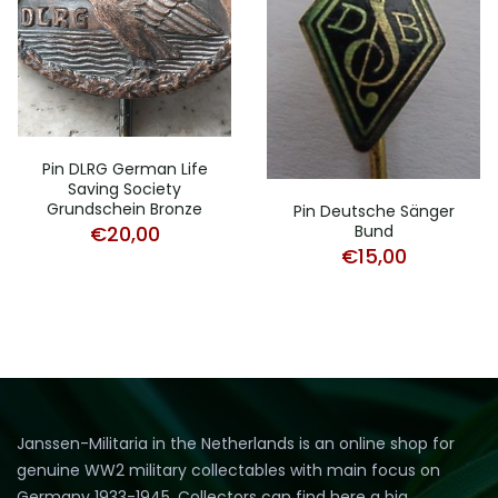
Pin DLRG German Life
Saving Society
Grundschein Bronze
Pin Deutsche Sänger
€
20,00
Bund
€
15,00
Janssen-Militaria in the Netherlands is an online shop for
genuine WW2 military collectables with main focus on
Germany 1933-1945. Collectors can find here a big