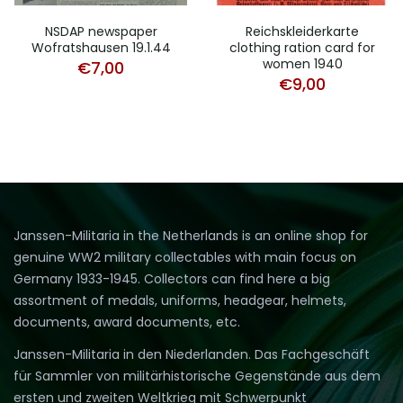
NSDAP newspaper
Reichskleiderkarte
Wofratshausen 19.1.44
clothing ration card for
women 1940
€
7,00
€
9,00
Janssen-Militaria in the Netherlands is an online shop for
genuine WW2 military collectables with main focus on
Germany 1933-1945. Collectors can find here a big
assortment of medals, uniforms, headgear, helmets,
documents, award documents, etc.
Janssen-Militaria in den Niederlanden. Das Fachgeschäft
für Sammler von militärhistorische Gegenstände aus dem
ersten und zweiten Weltkrieg mit Schwerpunkt