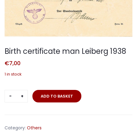
Birth certificate man Leiberg 1938
€
7,00
1 in stock
Birth
ADD TO BASKET
certificate
man
Leiberg
1938
Category:
Others
quantity