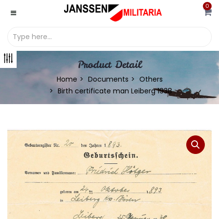
0
Product Detail
Home
Documents
Others
Birth certificate man Leiberg 1938