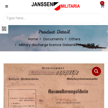
0
Product Detail
Home
Documents
Others
Military discharge licence Gelsenkirchen 1943