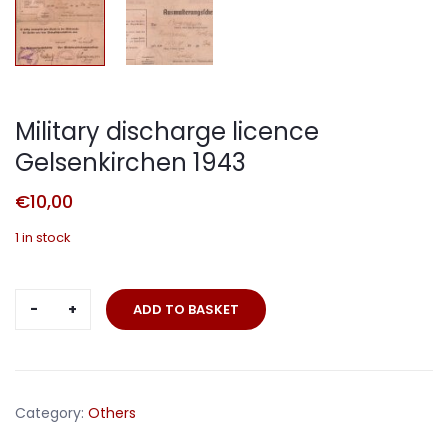
Military discharge licence
Gelsenkirchen 1943
€
10,00
1 in stock
Military
ADD TO BASKET
discharge
licence
Gelsenkirchen
1943
Category:
Others
quantity