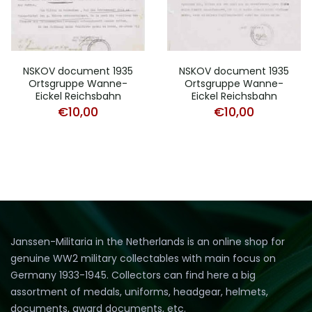
NSKOV document 1935
NSKOV document 1935
Ortsgruppe Wanne-
Ortsgruppe Wanne-
Eickel Reichsbahn
Eickel Reichsbahn
€
10,00
€
10,00
Janssen-Militaria in the Netherlands is an online shop for
genuine WW2 military collectables with main focus on
Germany 1933-1945. Collectors can find here a big
assortment of medals, uniforms, headgear, helmets,
documents, award documents, etc.