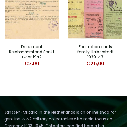
Document
Four ration cards
Reichsnährstand Sankt
family Halberstadt
Goar 1942
1939-43
€
7,00
€
25,00
Janssen-Militaria in the Netherlands is an online shop for
genuine WW2 military collectables with main focus on
Germany 1933-1945. Collectors can find here a big