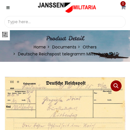
0
Product Detail
Home
Documents
Others
Deutsche Reichspost telegramm Miltenberg 1940