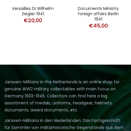
Versailles Dr.Wilhelm
Documents Ministry
Ziegler 1941
foreign affairs Berlin
1941
€
20,00
€
45,00
Janssen-Militaria in the Netherlands is an online shop for
genuine WW2 military collectables with main focus on
Germany 1933-1945. Collectors can find here a big
assortment of medals, uniforms, headgear, helmets,
documents, award documents, etc.
Janssen-Militaria in den Niederlanden. Das Fachgeschäft
für Sammler von militärhistorische Gegenstände aus dem