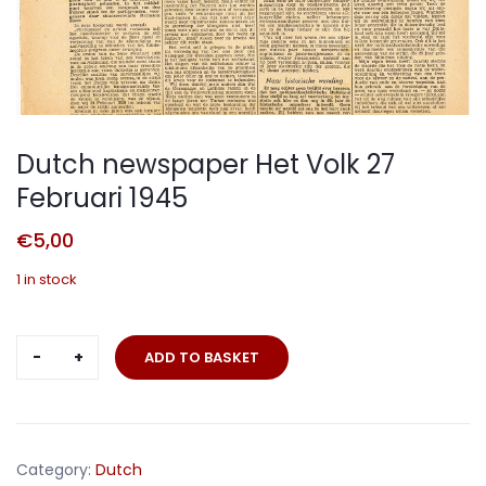
Dutch newspaper Het Volk 27
Februari 1945
€
5,00
1 in stock
Dutch
ADD TO BASKET
newspaper
Het
Volk
27
Category:
Dutch
Februari