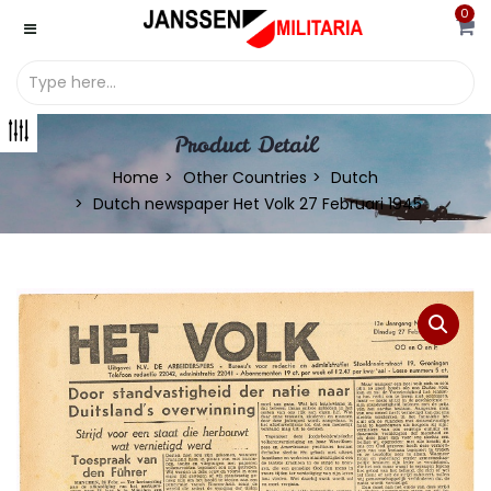
0
Product Detail
Home
Other Countries
Dutch
Dutch newspaper Het Volk 27 Februari 1945