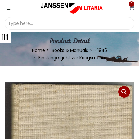
0
Product Detail
Home
Books & Manuals
<1945
Ein Junge geht zur Kriegsmarine