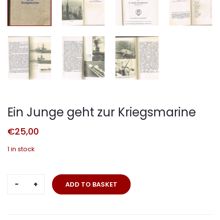
Ein Junge geht zur Kriegsmarine
€
25,00
1 in stock
Ein
ADD TO BASKET
Junge
geht
zur