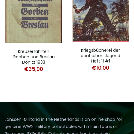
Kriegsbücherei der
Kreuzerfahrten
deutschen Jugend
Goeben und Breslau
Heft 11 #1
Dönitz 1933
€
10,00
€
35,00
Janssen-Militaria in the Netherlands is an online shop for
genuine WW2 military collectables with main focus on
Germany 1933-1945. Collectors can find here a big