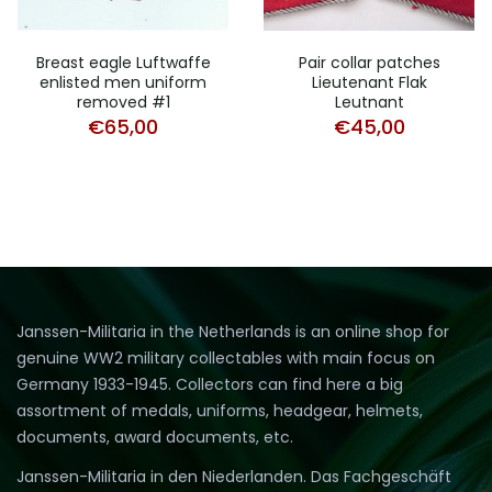
Breast eagle Luftwaffe
Pair collar patches
enlisted men uniform
Lieutenant Flak
removed #1
Leutnant
€
65,00
€
45,00
Janssen-Militaria in the Netherlands is an online shop for
genuine WW2 military collectables with main focus on
Germany 1933-1945. Collectors can find here a big
assortment of medals, uniforms, headgear, helmets,
documents, award documents, etc.
Janssen-Militaria in den Niederlanden. Das Fachgeschäft