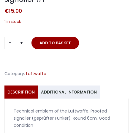
€
15,00
1 in stock
Technical
ADD TO BASKET
emblem
proofed
signaller
#1
Category:
Luftwaffe
quantity
DESCRIPTION
ADDITIONAL INFORMATION
Technical emblem of the Luftwaffe. Proofed
signaller (geprüfter Funker). Round 6cm. Good
condition