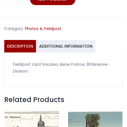
card
Vouziers
Aisne
France
Category:
Photos & Fieldpost
28.Reserve-
Division
quantity
DESCRIPTION
ADDITIONAL INFORMATION
Fieldpost card Vouziers Aisne France 28.Reserve-
Division.
Related Products