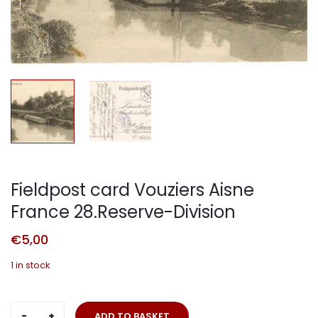
Fieldpost card Vouziers Aisne
France 28.Reserve-Division
€
5,00
1 in stock
Fieldpost
ADD TO BASKET