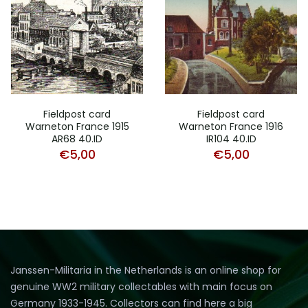
Fieldpost card
Fieldpost card
Warneton France 1915
Warneton France 1916
AR68 40.ID
IR104 40.ID
€
5,00
€
5,00
Janssen-Militaria in the Netherlands is an online shop for
genuine WW2 military collectables with main focus on
Germany 1933-1945. Collectors can find here a big