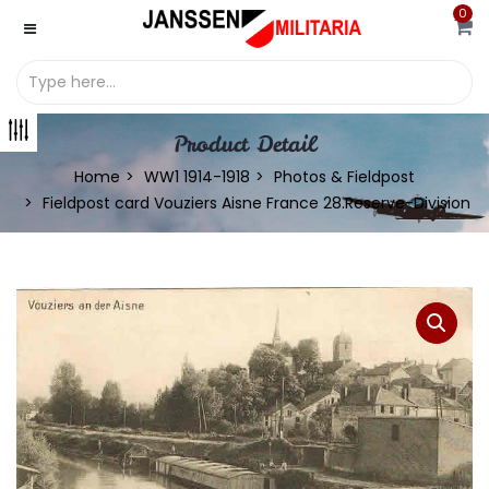
0
Product Detail
Home
WW1 1914-1918
Photos & Fieldpost
Fieldpost card Vouziers Aisne France 28.Reserve-Division