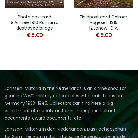
Photo postcard
Fieldpost card Colmar
9.Armee 1916 Rumania
Vogesen 1915
destroyed bridge
12.Landw.-Div.
€
5,00
€
5,00
Janssen-Militaria in the Netherlands is an online shop for
genuine WW2 military collectables with main focus on
Germany 1933-1945. Collectors can find here a big
assortment of medals, uniforms, headgear, helmets,
documents, award documents, etc.
Janssen-Militaria in den Niederlanden. Das Fachgeschäft
für Sammler von militärhistorische Gegenstände aus dem