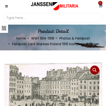
0
Product Detail
Home
WW1 1914-1918
Photos & Fieldpost
Fieldpost card Warsaw Poland 1916 Kavallerie-Division