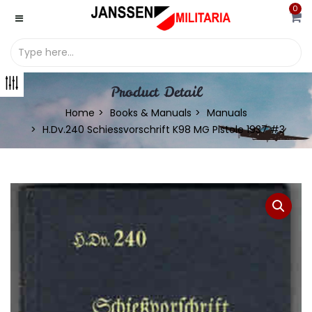
0
Product Detail
Home
Books & Manuals
Manuals
H.Dv.240 Schiessvorschrift K98 MG Pistole 1937 #3