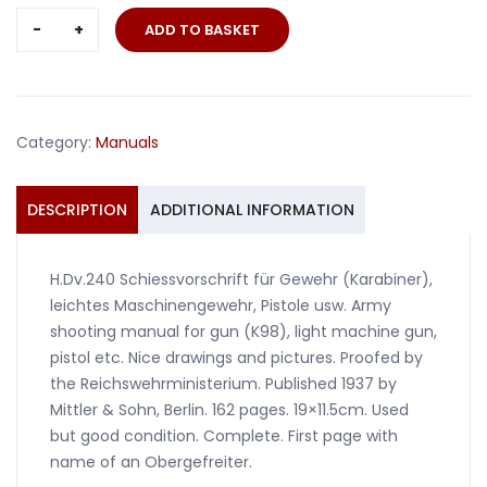
H.Dv.240
ADD TO BASKET
Schiessvorschrift
K98
MG
Pistole
Category:
Manuals
1937
#3
quantity
DESCRIPTION
ADDITIONAL INFORMATION
H.Dv.240 Schiessvorschrift für Gewehr (Karabiner),
leichtes Maschinengewehr, Pistole usw. Army
shooting manual for gun (K98), light machine gun,
pistol etc. Nice drawings and pictures. Proofed by
the Reichswehrministerium. Published 1937 by
Mittler & Sohn, Berlin. 162 pages. 19×11.5cm. Used
but good condition. Complete. First page with
name of an Obergefreiter.