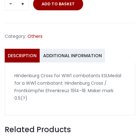
Hindenburg
ADD TO BASKET
Cross
for
WW1
combatants
Category:
Others
0.5
quantity
DESCRIPTION
ADDITIONAL INFORMATION
Hindenburg Cross for WW1 combatants ESLMedal
for a WW1 combatant: Hindenburg Cross /
Frontkämpfer Ehrenkreuz 1914-18. Maker mark
0.5(?)
Related Products