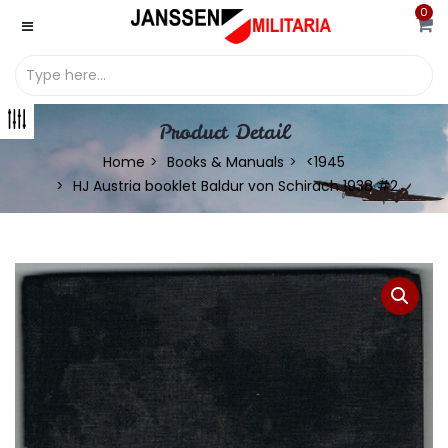
0
Product Detail
Home
Books & Manuals
<1945
HJ Austria booklet Baldur von Schirach 1938 #2