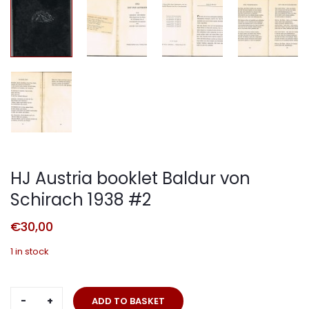
HJ Austria booklet Baldur von
Schirach 1938 #2
€
30,00
1 in stock
HJ
ADD TO BASKET