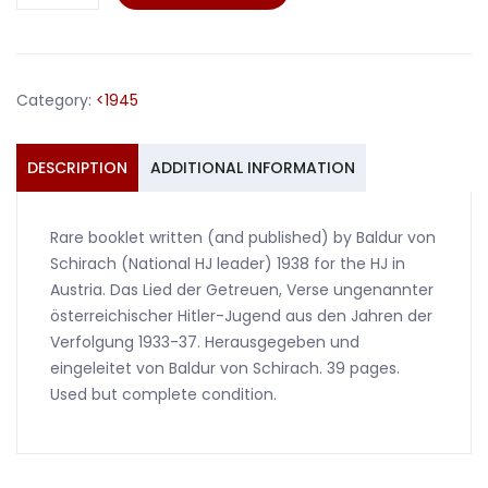
Austria
booklet
Baldur
von
Category:
<1945
Schirach
1938
#2
DESCRIPTION
ADDITIONAL INFORMATION
quantity
Rare booklet written (and published) by Baldur von
Schirach (National HJ leader) 1938 for the HJ in
Austria. Das Lied der Getreuen, Verse ungenannter
österreichischer Hitler-Jugend aus den Jahren der
Verfolgung 1933-37. Herausgegeben und
eingeleitet von Baldur von Schirach. 39 pages.
Used but complete condition.