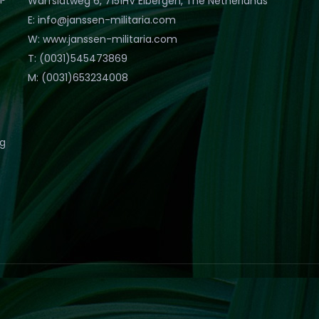
Warfslatweg 6, 7151HV Eibergen, The Netherlands
E: info@janssen-militaria.com
W: www.janssen-militaria.com
T: (0031)545473869
M: (0031)653234008
eg