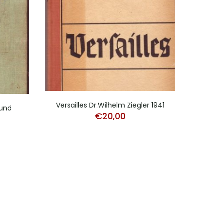
Versailles Dr.Wilhelm Ziegler 1941
Do
 und
€
20,00