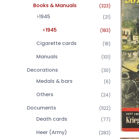
Books & Manuals
(323)
>1945
(21)
<1945
(183)
Cigarette cards
(18)
Manuals
(101)
Decorations
(30)
Medals & bars
(6)
Others
(24)
Documents
(1122)
Death cards
(77)
Heer (Army)
(283)