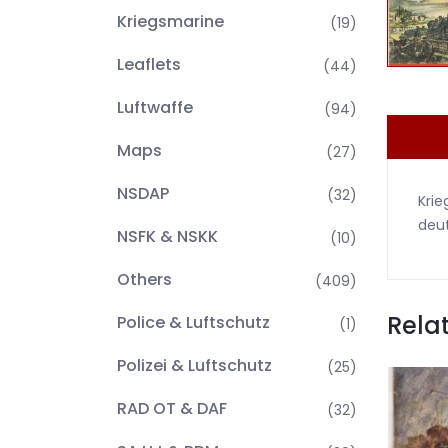
Kriegsmarine
(19)
Leaflets
(44)
Luftwaffe
(94)
Maps
(27)
NSDAP
(32)
Krie
deut
NSFK & NSKK
(10)
Others
(409)
Rela
Police & Luftschutz
(1)
Polizei & Luftschutz
(25)
RAD OT & DAF
(32)