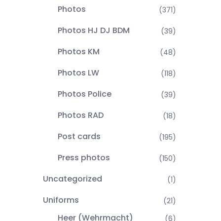
Photos
(371)
Photos HJ DJ BDM
(39)
Photos KM
(48)
Photos LW
(118)
Photos Police
(39)
Photos RAD
(18)
Post cards
(195)
Press photos
(150)
Uncategorized
(1)
Uniforms
(21)
Heer (Wehrmacht)
(6)