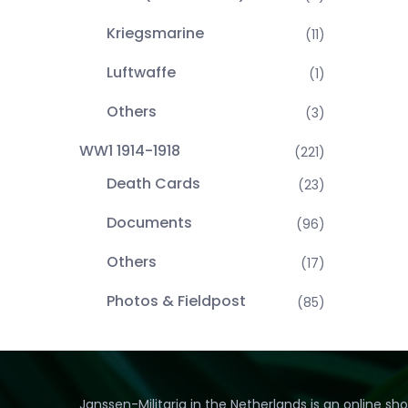
Kriegsmarine
(11)
Luftwaffe
(1)
Others
(3)
WW1 1914-1918
(221)
Death Cards
(23)
Documents
(96)
Others
(17)
Photos & Fieldpost
(85)
Janssen-Militaria in the Netherlands is an online sh