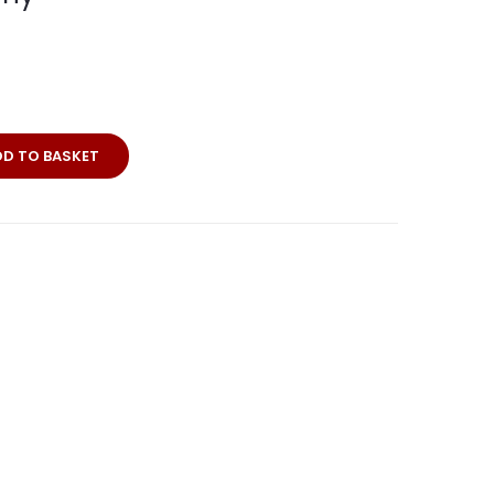
rei
DD TO BASKET