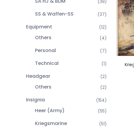
SA HJ & BDM
(39)
SS & Waffen-SS
(37)
Equipment
(12)
Others
(4)
Personal
(7)
Technical
(1)
Krie
Headgear
(2)
Others
(2)
Insignia
(154)
Heer (Army)
(55)
Kriegsmarine
(51)