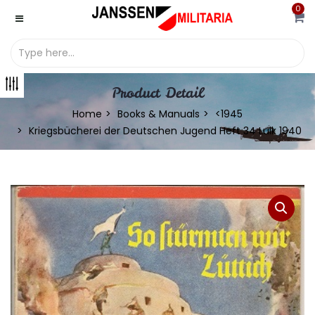
0
Product Detail
Home
Books & Manuals
<1945
Kriegsbücherei der Deutschen Jugend Heft 34 Luik 1940