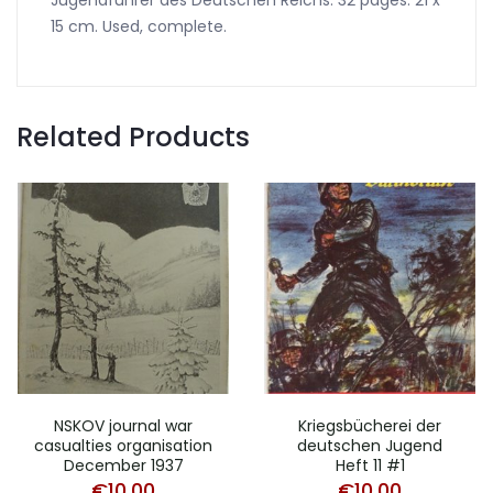
Jugendführer des Deutschen Reichs. 32 pages. 21 x
15 cm. Used, complete.
Related Products
NSKOV journal war
Kriegsbücherei der
casualties organisation
deutschen Jugend
December 1937
Heft 11 #1
€
10,00
€
10,00