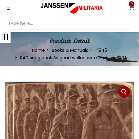
0
Product Detail
Home
Books & Manuals
<1945
RAD song book Singend wollen wir marchieren #1