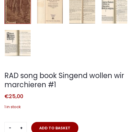
RAD song book Singend wollen wir
marchieren #1
€
25,00
1 in stock
RAD
ADD TO BASKET