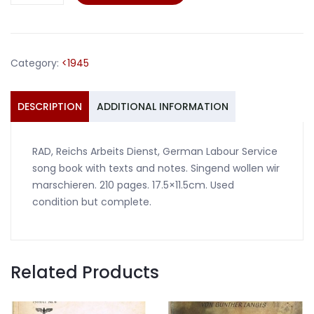
song
book
Singend
wollen
Category:
<1945
wir
marchieren
#1
DESCRIPTION
ADDITIONAL INFORMATION
quantity
RAD, Reichs Arbeits Dienst, German Labour Service
song book with texts and notes. Singend wollen wir
marschieren. 210 pages. 17.5×11.5cm. Used
condition but complete.
Related Products