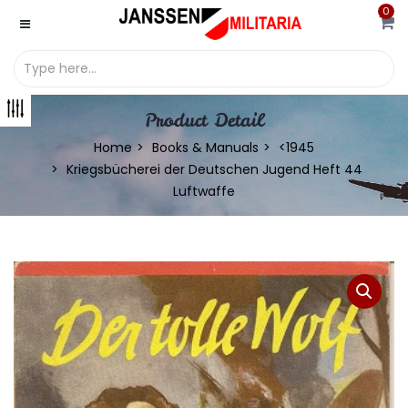
0
Product Detail
Home
Books & Manuals
<1945
Kriegsbücherei der Deutschen Jugend Heft 44
Luftwaffe