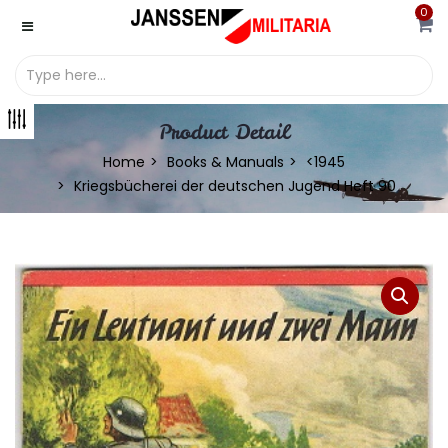
0
Product Detail
Home
Books & Manuals
<1945
Kriegsbücherei der deutschen Jugend Heft 90