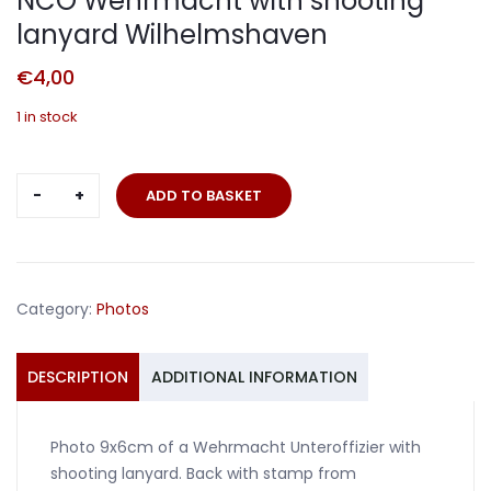
NCO Wehrmacht with shooting
lanyard Wilhelmshaven
€
4,00
1 in stock
NCO
ADD TO BASKET
Wehrmacht
with
shooting
lanyard
Category:
Photos
Wilhelmshaven
quantity
DESCRIPTION
ADDITIONAL INFORMATION
Photo 9x6cm of a Wehrmacht Unteroffizier with
shooting lanyard. Back with stamp from