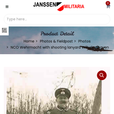
0
Product Detail
Home
Photos & Fieldpost
Photos
NCO Wehrmacht with shooting lanyard Wilhelmshaven