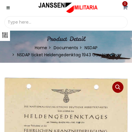
0
Product Detail
Home
Documents
NSDAP
NSDAP ticket Heldengedenktag 1943 Gau Hannover