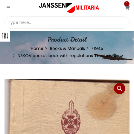
1
Product Detail
Home
Books & Manuals
<1945
NSKOV pocket book with regulations Taschenbuch