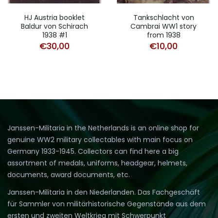
HJ Austria booklet
Tankschlacht von
Baldur von Schirach
Cambrai WW1 story
1938 #1
from 1938
€
30,00
€
10,00
Janssen-Militaria in the Netherlands is an online shop for
genuine WW2 military collectables with main focus on
Germany 1933-1945. Collectors can find here a big
assortment of medals, uniforms, headgear, helmets,
documents, award documents, etc.
Janssen-Militaria in den Niederlanden. Das Fachgeschäft
für Sammler von militärhistorische Gegenstände aus dem
ersten und zweiten Weltkrieg mit Schwerpunkt