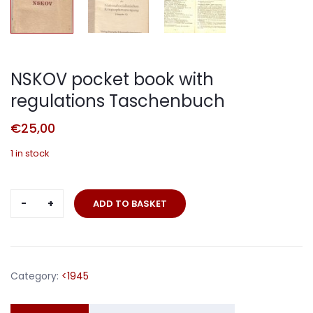
NSKOV pocket book with
regulations Taschenbuch
€
25,00
1 in stock
NSKOV
ADD TO BASKET
pocket
book
with
regulations
Category:
<1945
Taschenbuch
quantity