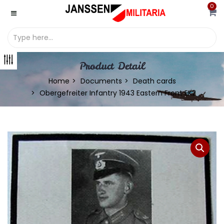
0
Product Detail
Home
Documents
Death cards
Obergefreiter Infantry 1943 Eastern Front EK2