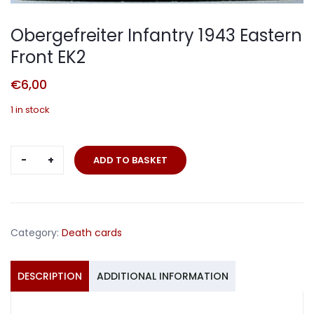
Obergefreiter Infantry 1943 Eastern
Front EK2
€
6,00
1 in stock
Obergefreiter
ADD TO BASKET
Infantry
1943
Eastern
Front
Category:
Death cards
EK2
quantity
DESCRIPTION
ADDITIONAL INFORMATION