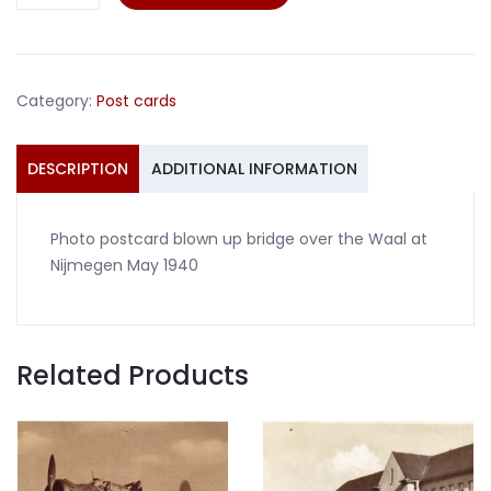
postcard
blown
up
bridge
Category:
Post cards
Nijmegen
May
1940
DESCRIPTION
ADDITIONAL INFORMATION
quantity
Photo postcard blown up bridge over the Waal at
Nijmegen May 1940
Related Products