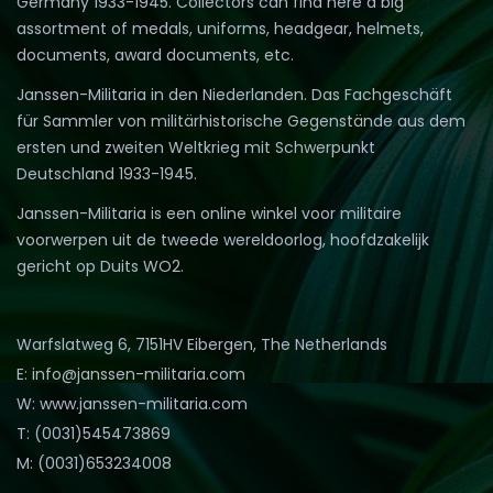
Germany 1933-1945. Collectors can find here a big
assortment of medals, uniforms, headgear, helmets,
documents, award documents, etc.
Janssen-Militaria in den Niederlanden. Das Fachgeschäft
für Sammler von militärhistorische Gegenstände aus dem
ersten und zweiten Weltkrieg mit Schwerpunkt
Deutschland 1933-1945.
Janssen-Militaria is een online winkel voor militaire
voorwerpen uit de tweede wereldoorlog, hoofdzakelijk
gericht op Duits WO2.
Warfslatweg 6, 7151HV Eibergen, The Netherlands
E: info@janssen-militaria.com
W: www.janssen-militaria.com
T: (0031)545473869
M: (0031)653234008