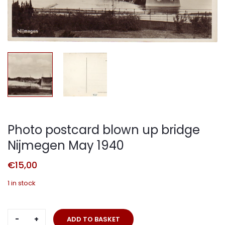
Photo postcard blown up bridge
Nijmegen May 1940
€
15,00
1 in stock
Photo
ADD TO BASKET