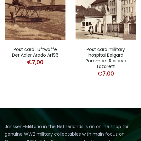
Post card Luftwaffe
Post card military
Der Adler Arado Ar196
hospital Belgard
Pommern Reserve
€
7,00
Lazarett
€
7,00
Janssen-Militaria in the Netherlands is an online shop for
genuine WW2 military collectables with main focus on