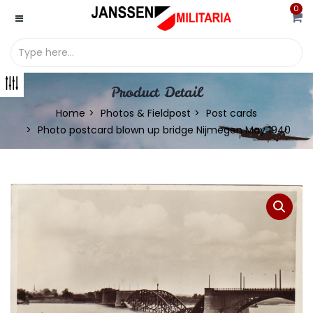
0
Product Detail
Home
Photos & Fieldpost
Post cards
Photo postcard blown up bridge Nijmegen May 1940