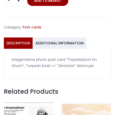
ADD TO BASKET
card
Kriegsmarine
ship
Zerstörer
Category:
Post cards
Destroyer
#1
quantity
DESCRIPTION
ADDITIONAL INFORMATION
Kriegsmarine photo post card “Torpedoboot im
Sturm”. Torpedo boat => “Zerstörer” destroyer.
Related Products