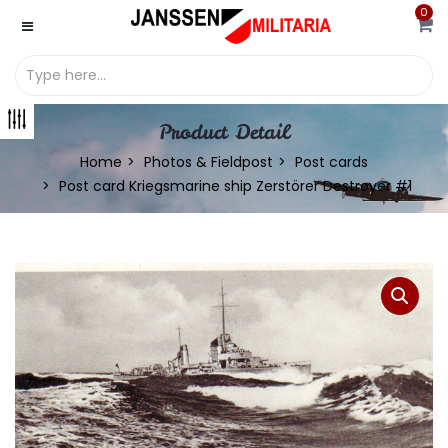
0
Product Detail
Home
Photos & Fieldpost
Post cards
Post card Kriegsmarine ship Zerstörer Destroyer #1