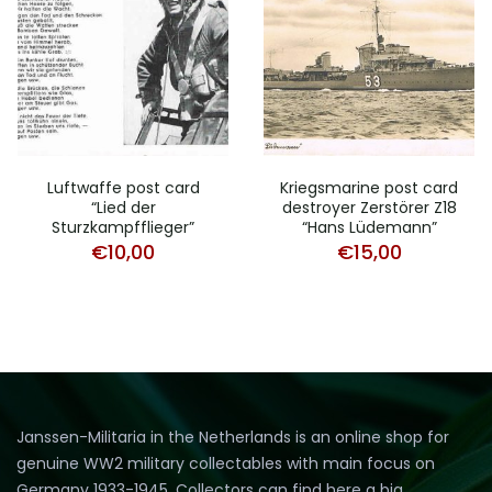
Luftwaffe post card
Kriegsmarine post card
“Lied der
destroyer Zerstörer Z18
Sturzkampfflieger”
“Hans Lüdemann”
€
10,00
€
15,00
Janssen-Militaria in the Netherlands is an online shop for
genuine WW2 military collectables with main focus on
Germany 1933-1945. Collectors can find here a big